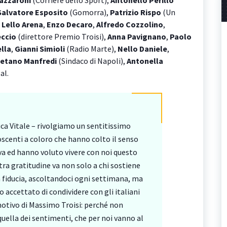
Zazzaroni
(Corriere dello Sport),
Antonello Perillo
Salvatore Esposito
(Gomorra),
Patrizio Rispo
(Un
,
Lello Arena
,
Enzo Decaro
,
Alfredo Cozzolino
,
eccio
(direttore Premio Troisi),
Anna Pavignano
,
Paolo
lla
,
Gianni Simioli
(Radio Marte),
Nello Daniele
,
etano Manfredi
(Sindaco di Napoli),
Antonella
al.
ca Vitale – rivolgiamo un sentitissimo
scenti a coloro che hanno colto il senso
iva ed hanno voluto vivere con noi questo
ra gratitudine va non solo a chi sostiene
ua fiducia, ascoltandoci ogni settimana, ma
o accettato di condividere con gli italiani
motivo di Massimo Troisi: perché non
uella dei sentimenti, che per noi vanno al