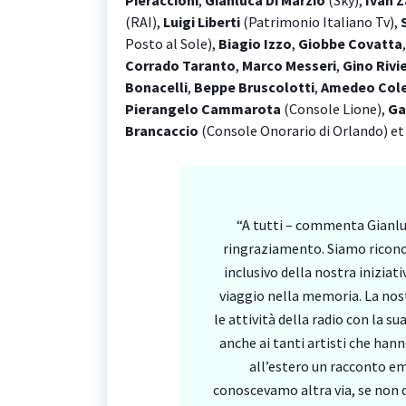
Pieraccioni
,
Gianluca Di Marzio
(Sky),
Ivan 
(RAI),
Luigi Liberti
(Patrimonio Italiano Tv),
Posto al Sole),
Biagio Izzo
,
Giobbe Covatta
Corrado Taranto
,
Marco Messeri
,
Gino Rivi
Bonacelli
,
Beppe Bruscolotti
,
Amedeo Cole
Pierangelo Cammarota
(Console Lione),
Ga
Brancaccio
(Console Onorario di Orlando) et 
“A tutti – commenta Gianlu
ringraziamento. Siamo ricono
inclusivo della nostra iniziat
viaggio nella memoria. La nost
le attività della radio con la s
anche ai tanti artisti che hann
all’estero un racconto e
conoscevamo altra via, se non q