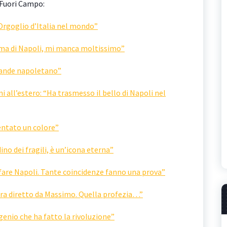
o Fuori Campo:
“Orgoglio d’Italia nel mondo”
ima di Napoli, mi manca moltissimo”
grande napoletano”
ni all’estero: “Ha trasmesso il bello di Napoli nel
ventato un colore”
no dei fragili, è un’icona eterna”
tifare Napoli. Tante coincidenze fanno una prova”
mbra diretto da Massimo. Quella profezia…”
genio che ha fatto la rivoluzione”