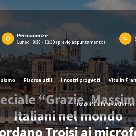
Permanenze
Lunedì: 9:30 - 13:30 (previo appuntamento)
 siamo
Risorse utili
I nostri progetti
Vita in Fra
eciale “Grazie, Massim
Iscriviti alla Newsletter
Italiani nel mondo
cordano Troisi ai microf