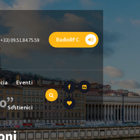
RadioRFC
(+33) 09.51.84.75.59
ncia
Eventi
o”.
Sostienici
oni