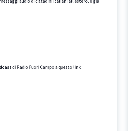
messaggi audio di cittadini italiani all’estero, è già
odcast
di Radio Fuori Campo a questo link: