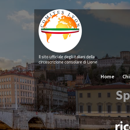
Vai
al
contenuto
Il sito ufficiale degli italiani della
circoscrizione consolare di Lione
Home
Chi
Sp
ri