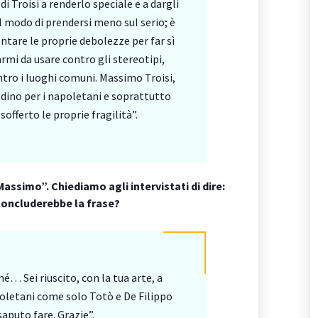
di Troisi a renderlo speciale e a dargli
l modo di prendersi meno sul serio; è
ntare le proprie debolezze per far sì
rmi da usare contro gli stereotipi,
tro i luoghi comuni. Massimo Troisi,
adino per i napoletani e soprattutto
offerto le proprie fragilità”.
 Massimo”. Chiediamo agli intervistati di dire:
oncluderebbe la frase?
é… Sei riuscito, con la tua arte, a
poletani come solo Totò e De Filippo
aputo fare. Grazie”.