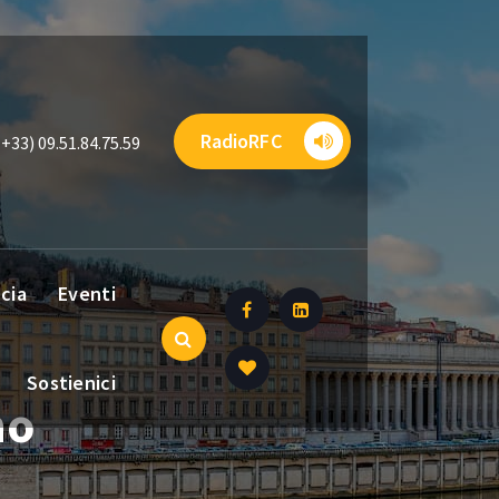
RadioRFC
(+33) 09.51.84.75.59
ncia
Eventi
Sostienici
no