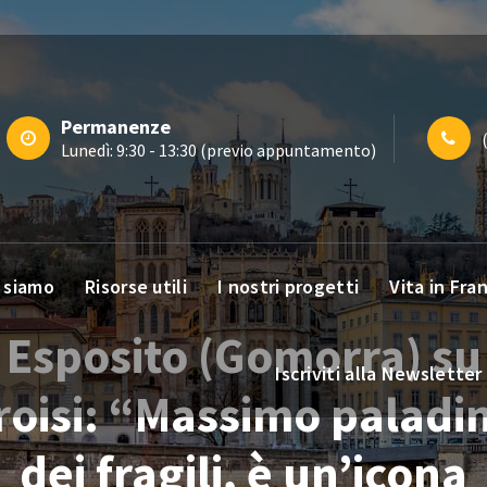
Permanenze
Lunedì: 9:30 - 13:30 (previo appuntamento)
 siamo
Risorse utili
I nostri progetti
Vita in Fra
Esposito (Gomorra) su
Iscriviti alla Newsletter
roisi: “Massimo paladi
dei fragili, è un’icona