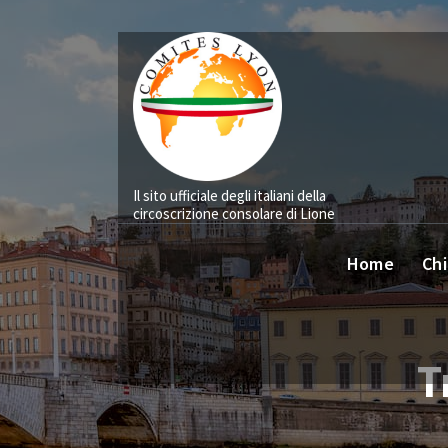
Vai
al
contenuto
Il sito ufficiale degli italiani della
circoscrizione consolare di Lione
Home
Chi
T