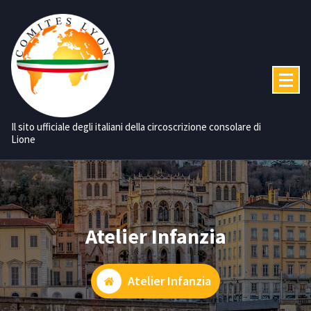
Vai
al
contenuto
Il sito ufficiale degli italiani della circoscrizione consolare di
Lione
Atelier Infanzia
Atelier Infanzia