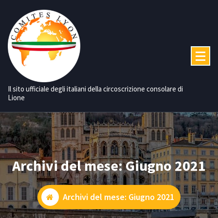
Vai
al
contenuto
Il sito ufficiale degli italiani della circoscrizione consolare di
Lione
Archivi del mese: Giugno 2021
Archivi del mese: Giugno 2021