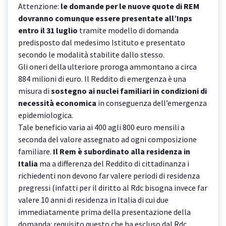
Attenzione:
le domande per le nuove quote di REM
dovranno comunque essere presentate all’Inps
entro il 31 luglio
tramite modello di domanda
predisposto dal medesimo Istituto e presentato
secondo le modalità stabilite dallo stesso.
Gli oneri della ulteriore proroga ammontano a circa
884 milioni di euro. Il Reddito di emergenza è una
misura di
sostegno ai nuclei familiari in condizioni di
necessità economica
in conseguenza dell’emergenza
epidemiologica.
Tale beneficio varia ai 400 agli 800 euro mensili a
seconda del valore assegnato ad ogni composizione
familiare.
Il Rem è subordinato alla residenza in
Italia
ma a differenza del Reddito di cittadinanza i
richiedenti non devono far valere periodi di residenza
pregressi (infatti per il diritto al Rdc bisogna invece far
valere 10 anni di residenza in Italia di cui due
immediatamente prima della presentazione della
domanda: requisito questo che ha escluso dal Rdc