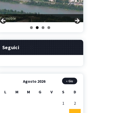
Grenoble
Clermont-Ferrand
Seguici
Agosto 2026
« Giu
L
M
M
G
V
S
D
1
2