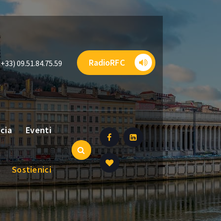
RadioRFC
(+33) 09.51.84.75.59
ncia
Eventi
Sostienici