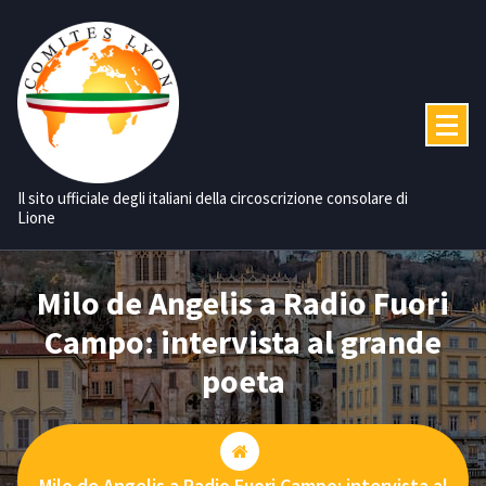
Vai
al
contenuto
Il sito ufficiale degli italiani della circoscrizione consolare di
Lione
Milo de Angelis a Radio Fuori
Campo: intervista al grande
poeta
Milo de Angelis a Radio Fuori Campo: intervista al