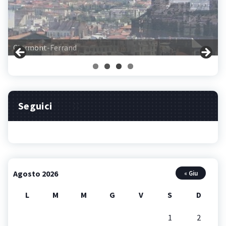
Clermont-Ferrand
Seguici
Agosto 2026
« Giu
L
M
M
G
V
S
D
1
2