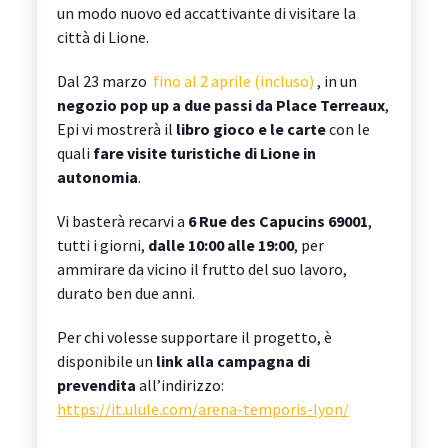
un modo nuovo ed accattivante di visitare la
città di Lione.
Dal 23 marzo
fino al 2 aprile (incluso)
, in un
negozio pop up a due passi da Place Terreaux
,
Epi vi mostrerà il
libro gioco e le carte
con le
quali
fare visite turistiche di Lione in
autonomia
.
Vi basterà recarvi a
6 Rue des Capucins 69001
,
tutti i giorni,
dalle 10:00 alle 19:00
, per
ammirare da vicino il frutto del suo lavoro,
durato ben due anni.
Per chi volesse supportare il progetto, è
disponibile un
link alla campagna di
prevendita
all’indirizzo:
https://it.ulule.com/arena-temporis-lyon/