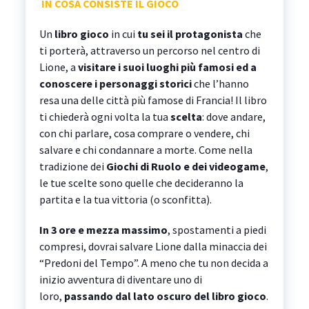
IN COSA CONSISTE
IL GIOCO
Un
libro gioco
in cui
tu sei il protagonista
che
ti porterà, attraverso un percorso nel centro di
Lione, a
visitare i suoi luoghi più famosi ed a
conoscere i personaggi storici
che l’hanno
resa una delle città più famose di Francia! Il libro
ti chiederà ogni volta la tua
scelta
: dove andare,
con chi parlare, cosa comprare o vendere, chi
salvare e chi condannare a morte. Come nella
tradizione dei
Giochi di Ruolo e dei videogame
,
le tue scelte sono quelle che decideranno la
partita e la tua vittoria (o sconfitta).
In 3 ore e mezza massimo
, spostamenti a piedi
compresi, dovrai salvare Lione dalla minaccia dei
“Predoni del Tempo”. A meno che tu non decida a
inizio avventura di diventare uno di
loro,
passando dal lato oscuro del libro gioco
.