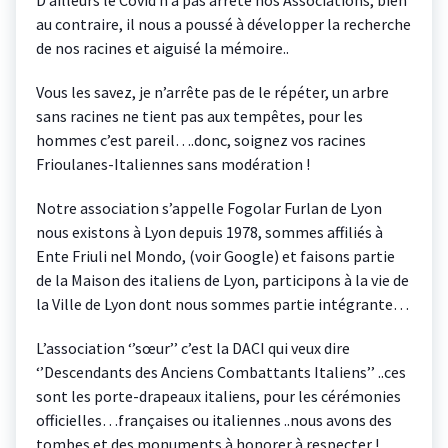
D’ailleurs le Covid n’a pas arrêté nos Associations, bien
au contraire, il nous a poussé à développer la recherche
de nos racines et aiguisé la mémoire..
Vous les savez, je n’arrête pas de le répéter, un arbre
sans racines ne tient pas aux tempêtes, pour les
hommes c’est pareil….donc, soignez vos racines
Frioulanes-Italiennes sans modération !
Notre association s’appelle Fogolar Furlan de Lyon
nous existons à Lyon depuis 1978, sommes affiliés à
Ente Friuli nel Mondo, (voir Google) et faisons partie
de la Maison des italiens de Lyon, participons à la vie de
la Ville de Lyon dont nous sommes partie intégrante…
L’association ‘’sœur’’ c’est la DACI qui veux dire
‘’Descendants des Anciens Combattants Italiens’’ ..ces
sont les porte-drapeaux italiens, pour les cérémonies
officielles…françaises ou italiennes ..nous avons des
tombes et des monuments à honorer à respecter !