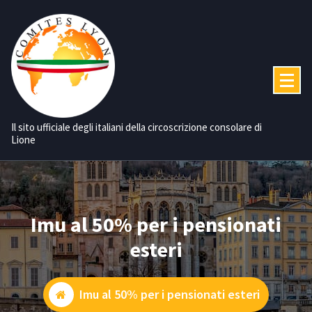
Vai
al
contenuto
Il sito ufficiale degli italiani della circoscrizione consolare di
Lione
Imu al 50% per i pensionati
esteri
Imu al 50% per i pensionati esteri